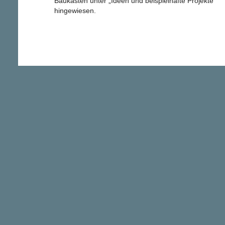
Baukasten unter „Ideen und beispielhafte Projekte“
hingewiesen.